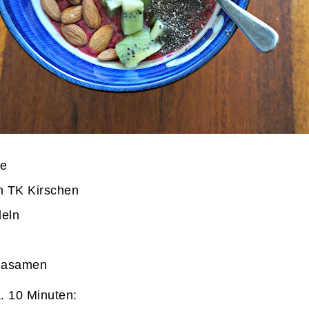
e
n TK Kirschen
eln
iasamen
. 10 Minuten: