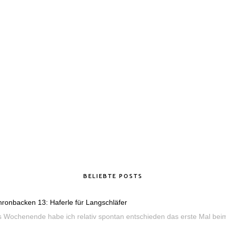
BELIEBTE POSTS
ronbacken 13: Haferle für Langschläfer
s Wochenende habe ich relativ spontan entschieden das erste Mal be