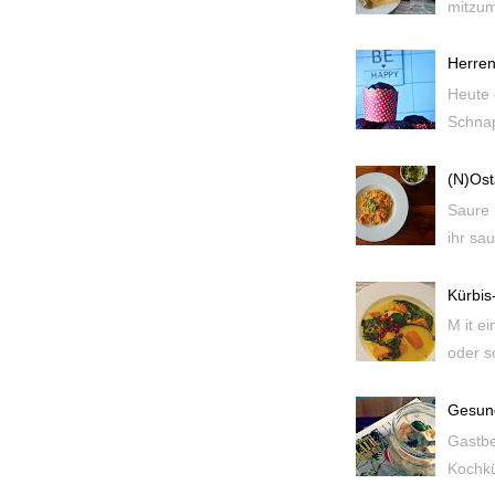
mitzum
Herren
Heute 
Schnap
(N)Ost
Saure 
ihr sau
Kürbis
M it e
oder so
Gesund
Gastbe
Kochkü