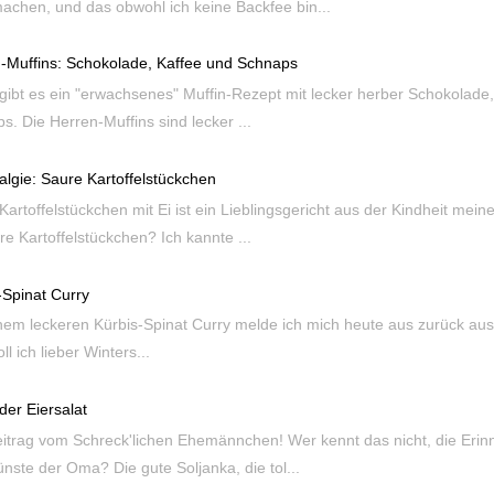
achen, und das obwohl ich keine Backfee bin...
-Muffins: Schokolade, Kaffee und Schnaps
gibt es ein "erwachsenes" Muffin-Rezept mit lecker herber Schokolade
s. Die Herren-Muffins sind lecker ...
algie: Saure Kartoffelstückchen
Kartoffelstückchen mit Ei ist ein Lieblingsgericht aus der Kindheit mei
re Kartoffelstückchen? Ich kannte ...
-Spinat Curry
inem leckeren Kürbis-Spinat Curry melde ich mich heute aus zurück au
ll ich lieber Winters...
er Eiersalat
itrag vom Schreck'lichen Ehemännchen! Wer kennt das nicht, die Erin
nste der Oma? Die gute Soljanka, die tol...