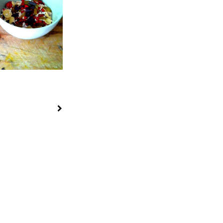
e Müsli-Mischung
lbst...